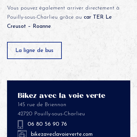
Vous pouvez également arriver directement à
Pouilly-sous-Charlieu grâce au
car TER Le
Creusot – Roanne
.
La ligne de bus
Bikez avec la voie verte
145 rue de Briennon
42720 Pouilly-sous-Charlieu
06 80 56 90 76
bikezaveclavoieverte.com