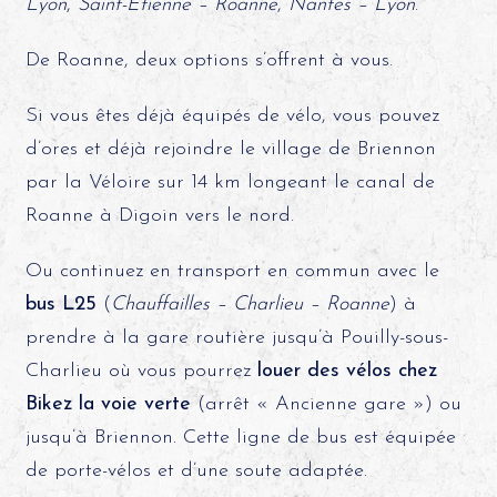
Lyon
,
Saint-Etienne – Roanne
,
Nantes – Lyon
.
De Roanne, deux options s’offrent à vous.
Si vous êtes déjà équipés de vélo, vous pouvez
d’ores et déjà rejoindre le village de Briennon
par la Véloire sur 14 km longeant le canal de
Roanne à Digoin vers le nord.
Ou continuez en transport en commun avec le
bus L25
(
Chauffailles – Charlieu – Roanne
) à
prendre à la gare routière jusqu’à Pouilly-sous-
Charlieu où vous pourrez
louer des vélos chez
Bikez la voie verte
(arrêt « Ancienne gare ») ou
jusqu’à Briennon. Cette ligne de bus est équipée
de porte-vélos et d’une soute adaptée.