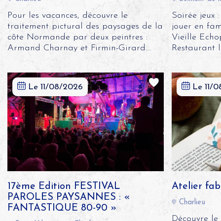
Pour les vacances, découvre le
Soirée jeux
traitement pictural des paysages de la
jouer en fam
côte Normande par deux peintres :
Vieille Echo
Armand Charnay et Firmin-Girard....
Restaurant l'
Le 11/08/2026
Le 11/
17ème Edition FESTIVAL
Atelier fa
PAROLES PAYSANNES : «
Charlieu
FANTASTIQUE 80-90 »
Découvre le 