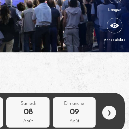
Langue
Accessibilité
Samedi
Dimanche
08
09
❯
Août
Août