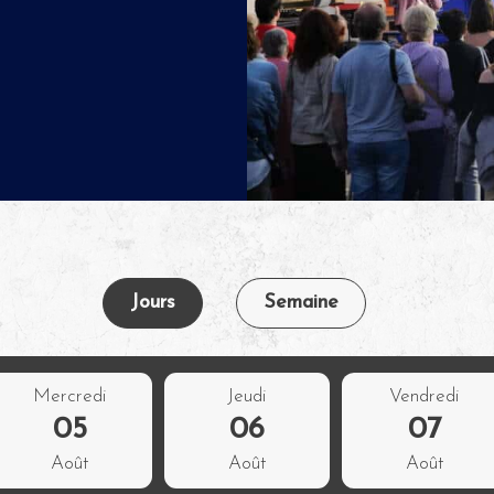
Jours
Semaine
Mercredi
Jeudi
Vendredi
05
06
07
Août
Août
Août