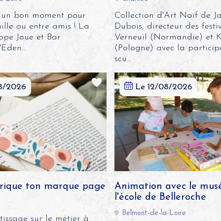
 : un bon moment pour
Collection d'Art Naïf de J
ille ou entre amis ! La
Dubois, directeur des festi
ppe Joue et Bar
Verneuil (Normandie) et 
Eden...
(Pologne) avec la particip
scu...
08/2026
Le 12/08/2026
brique ton marque page
Animation avec le mus
l'école de Belleroche
Belmont-de-la-Loire
tissage sur le métier à