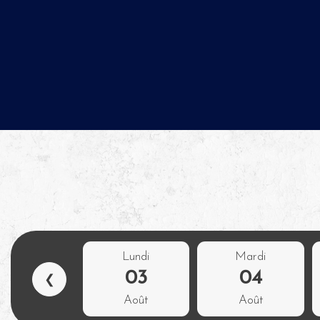
Lundi
Mardi
03
04
❮
Août
Août