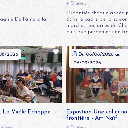
Charlieu
Organisés chaque année p
agnie De l'âme à la
dans le cadre de la saison 
marchés nocturnes de Char
plus que perpétuer une trad
08/2026
Du 08/08/2026 au
06/09/2026
x La Vielle Echoppe
Expostion Une collectio
frontière - Art Naïf
a-Loire
Charlieu