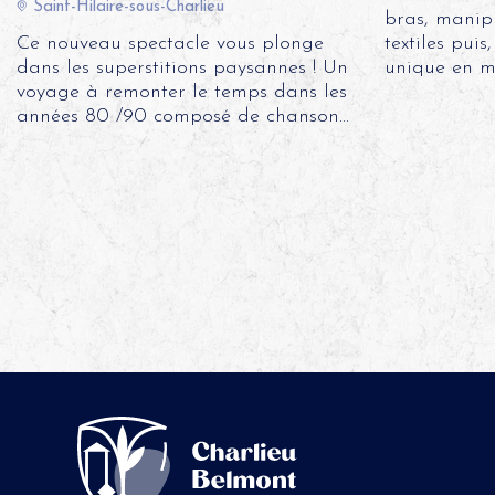
Saint-Hilaire-sous-Charlieu
bras, manip
Ce nouveau spectacle vous plonge
textiles pui
dans les superstitions paysannes ! Un
unique en mé
voyage à remonter le temps dans les
années 80 /90 composé de chanson...