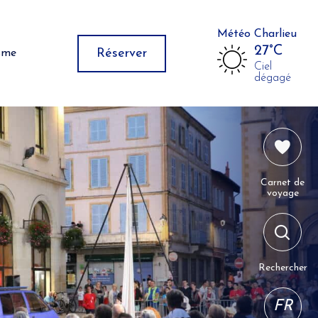
Météo Charlieu
27°C
Réserver
isme
Ciel
dégagé
Carnet de
voyage
Rechercher
FR