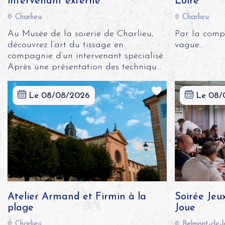
intervenant externe
Loire
Charlieu
Charlieu
Au Musée de la soierie de Charlieu,
Par la comp
découvrez l’art du tissage en
vague...
compagnie d’un intervenant spécialisé.
Après une présentation des techniqu...
Le 08/08/2026
Le 08/
Atelier Armand et Firmin à la
Soirée Jeu
plage
Joue
Charlieu
Belmont-de-l