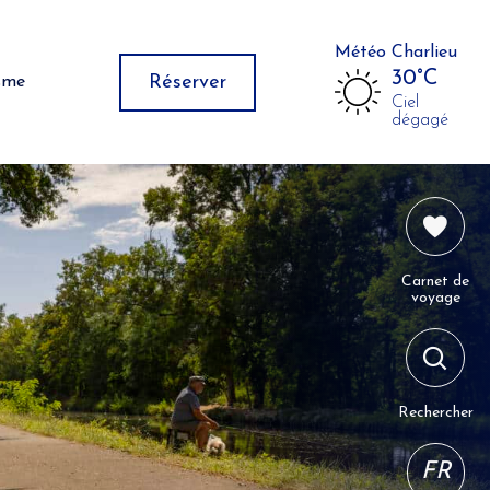
Météo Charlieu
30°C
Réserver
isme
Ciel
dégagé
Carnet de
voyage
Rechercher
FR