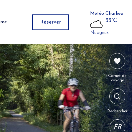
Météo Charlieu
33°C
Réserver
isme
Nuageux
Carnet de
voyage
Rechercher
FR