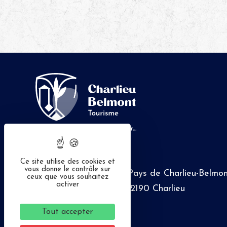
Contactez-nous
Ce site utilise des cookies et
vous donne le contrôle sur
Office de tourisme du Pays de Charlieu-Belmo
ceux que vous souhaitez
activer
Place Saint-Philibert - 42190 Charlieu
04 77 60 12 42
Tout accepter