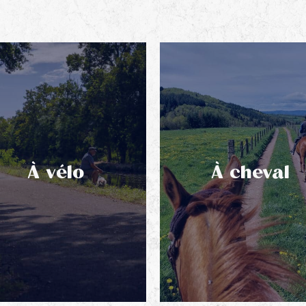
À vélo
À cheval