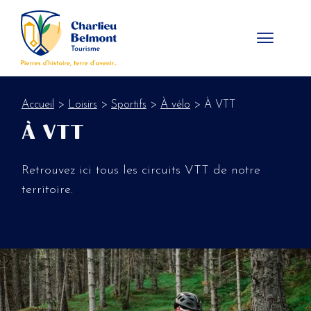
Panneau de gestion des cookies
Accueil
>
Loisirs
>
Sportifs
>
À vélo
> À VTT
À VTT
Retrouvez ici tous les circuits VTT de notre
territoire.