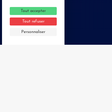
Tout accepter
Tout refuser
©
Personnaliser
Parcourez le territoire de
Charlieu-Belmont
25 communes composent notre territoire de
Charlieu-Belmont :
à l’ouest, traversé par la Loire et le canal de
Roanne à Digoin, les paysages sont ceux de la
vallée de la Loire ;
au centre, autour de Charlieu, les paysages se