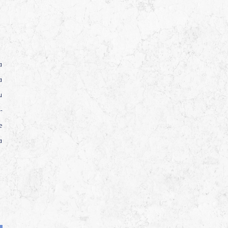
a
à
u
-
e
a