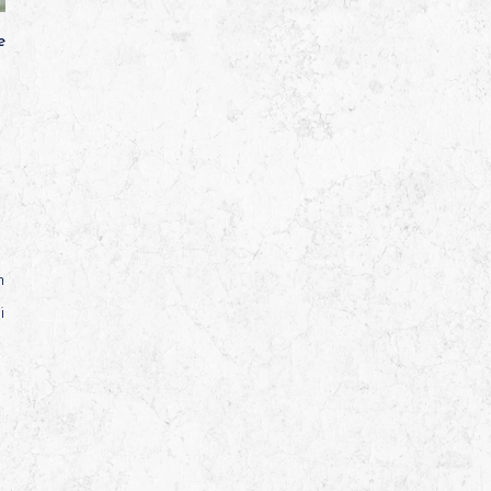
Muséo’Parc du Marinier à
e
Briennon
Canoë sur la Loire
n
i