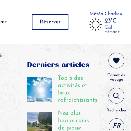
Météo Charlieu
23°C
Réserver
isme
Ciel
dégagé
de
Derniers articles
Carnet de
Top 5 des
voyage
activités et
lieux
rafraichissants
Rechercher
Nos plus
beaux coins
FR
de pique-