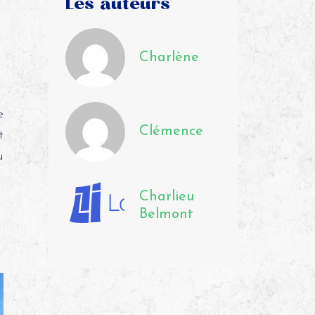
Les auteurs
Charlène
e
Clémence
t
u
Charlieu
Belmont