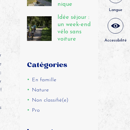
nique
Langue
Idée séjour :
un week-end
vélo sans
voiture
Accessibilité
r
Catégories
e
c
En famille
r
!
Nature
.
Non classifié(e)
s
Pro