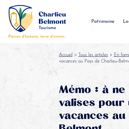
Panneau de gestion des cookies
Patrimoine
Loi
Accueil
>
Tous les articles
>
En fami
vacances au Pays de Charlieu-Belm
Mémo : à ne 
valises pour
vacances au 
Belmont