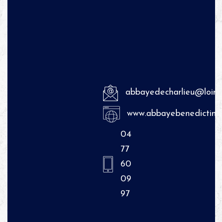
abbayedecharlieu@loire.
www.abbayebenedictine.
04
77
60
09
97