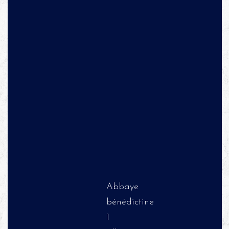
Abbaye
bénédictine
1