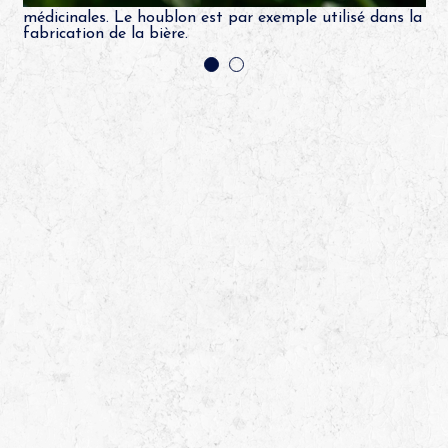
chemins sont comestibles ou ont des vertus
Ron
 le
médicinales. Le houblon est par exemple utilisé dans la
div
fabrication de la bière.
gît