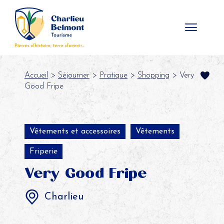
Panneau de gestion des cookies
Accueil
>
Séjourner
>
Pratique
>
Shopping
> Very
Good Fripe
Vêtements et accessoires
Vêtements
Friperie
Very Good Fripe
Charlieu