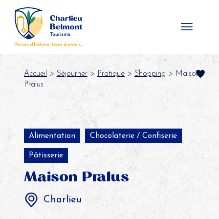
Panneau de gestion des cookies
Accueil
>
Séjourner
>
Pratique
>
Shopping
> Maison
Pralus
Alimentation
Chocolaterie / Confiserie
Pâtisserie
Maison Pralus
Charlieu