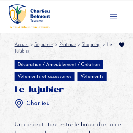
Panneau de gestion des cookies
Accueil
>
Séjourner
>
Pratique
>
Shopping
> Le
Jujubier
Décoration / Ameublement / Création
Vêtements et accessoires
Vêtements
Le Jujubier
Charlieu
Un concept-store entre le bazar d'antan et
la caverne de la couleur, quelques