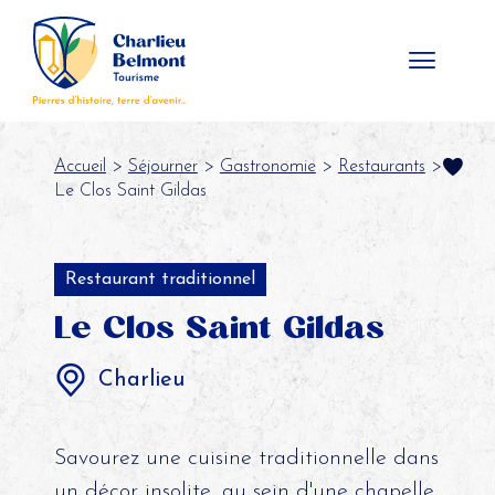
Panneau de gestion des cookies
Accueil
>
Séjourner
>
Gastronomie
>
Restaurants
>
Le Clos Saint Gildas
Restaurant traditionnel
Le Clos Saint Gildas
Charlieu
Savourez une cuisine traditionnelle dans
un décor insolite, au sein d'une chapelle