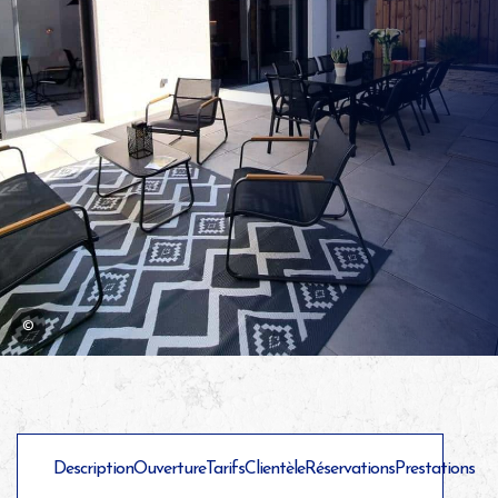
©
Description
Ouverture
Tarifs
Clientèle
Réservations
Prestations