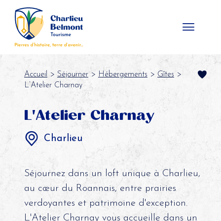
Panneau de gestion des cookies
Accueil
>
Séjourner
>
Hébergements
>
Gîtes
>
L’Atelier Charnay
L'Atelier Charnay
Charlieu
Séjournez dans un loft unique à Charlieu,
au cœur du Roannais, entre prairies
verdoyantes et patrimoine d'exception.
L'Atelier Charnay vous accueille dans un