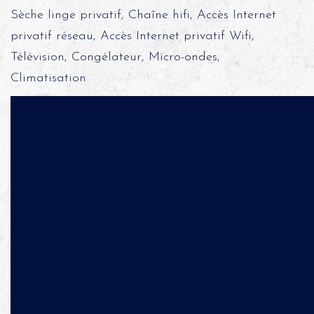
Sèche linge privatif, Chaîne hifi, Accès Internet
privatif réseau, Accès Internet privatif Wifi,
Télévision, Congélateur, Micro-ondes,
Climatisation