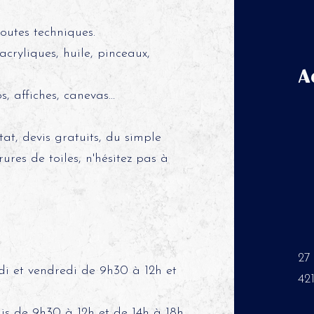
outes techniques.
acryliques, huile, pinceaux,
A
 affiches, canevas...
at, devis gratuits, du simple
res de toiles, n'hésitez pas à
27
di et vendredi de 9h30 à 12h et
42
is de 9h30 à 12h et de 14h à 18h.