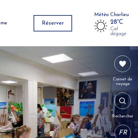
Météo Charlieu
28°C
Réserver
isme
Ciel
dégagé
Carnet de
voyage
Rechercher
FR