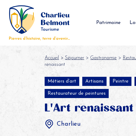
Panneau de gestion des cookies
Patrimoine
Loi
Accueil
>
Séjourner
>
Gastronomie
>
Restau
renaissant
Métiers d’art
Artisans
Peintre
Restaurateur de peintures
L'Art renaissant
Charlieu