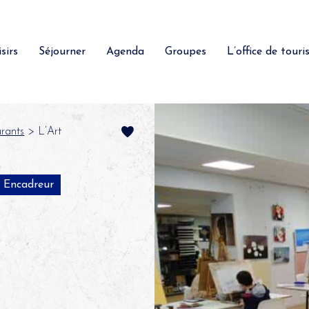
sirs
Séjourner
Agenda
Groupes
L’office de tour
rants
> L’Art
Encadreur