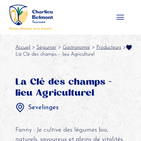
Panneau de gestion des cookies
Accueil
>
Séjourner
>
Gastronomie
>
Producteurs
>
La Clé des champs – lieu Agriculturel
La Clé des champs -
lieu Agriculturel
Sevelinges
Fanny : Je cultive des légumes bio,
naturels, savoureux et pleins de vitalités.