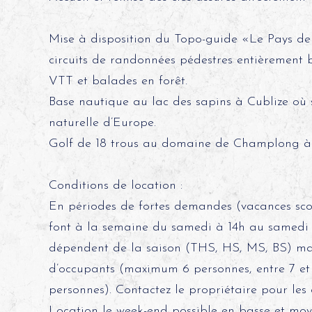
Mise à disposition du Topo-guide «Le Pays d
circuits de randonnées pédestres entièrement ba
VTT et balades en forêt.
Base nautique au lac des sapins à Cublize où 
naturelle d’Europe.
Golf de 18 trous au domaine de Champlong à V
Conditions de location :
En périodes de fortes demandes (vacances scolai
font à la semaine du samedi à 14h au samedi à
dépendent de la saison (THS, HS, MS, BS) m
d’occupants (maximum 6 personnes, entre 7 et 
personnes). Contactez le propriétaire pour les 
Location le week-end possible en basse et moy