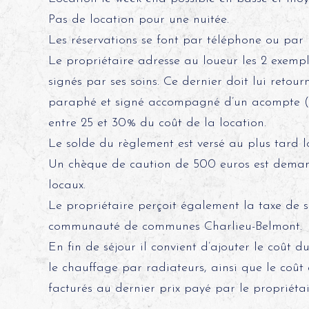
Pas de location pour une nuitée.
Les réservations se font par téléphone ou par 
Le propriétaire adresse au loueur les 2 exemp
signés par ses soins. Ce dernier doit lui reto
paraphé et signé accompagné d’un acompte (c
entre 25 et 30% du coût de la location.
Le solde du règlement est versé au plus tard lo
Un chèque de caution de 500 euros est demand
locaux.
Le propriétaire perçoit également la taxe de 
communauté de communes Charlieu-Belmont.
En fin de séjour il convient d’ajouter le coût du
le chauffage par radiateurs, ainsi que le coût d
facturés au dernier prix payé par le propriétai