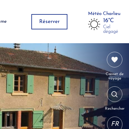
Météo Charlieu
16°C
Réserver
isme
Ciel
dégagé
Carnet de
voyage
Rechercher
FR