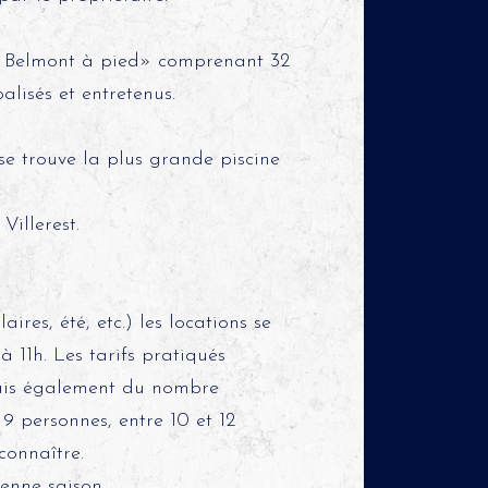
e Belmont à pied» comprenant 32
lisés et entretenus.
se trouve la plus grande piscine
illerest.
res, été, etc.) les locations se
 11h. Les tarifs pratiqués
ais également du nombre
9 personnes, entre 10 et 12
connaître.
enne saison.