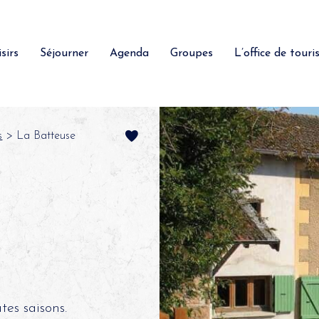
sirs
Séjourner
Agenda
Groupes
L’office de tour
s
> La Batteuse
es saisons.