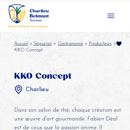
Panneau de gestion des cookies
Accueil
>
Séjourner
>
Gastronomie
>
Producteurs
>
KKO Concept
KKO Concept
Charlieu
Dans son salon de thé, chaque création est
une œuvre d'art gourmande. Fabien Déal
est de ceux que la passion anime. Il