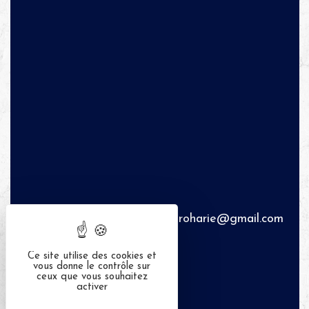
laroharie@gmail.com
06
Ce site utilise des cookies et
vous donne le contrôle sur
84
ceux que vous souhaitez
activer
51