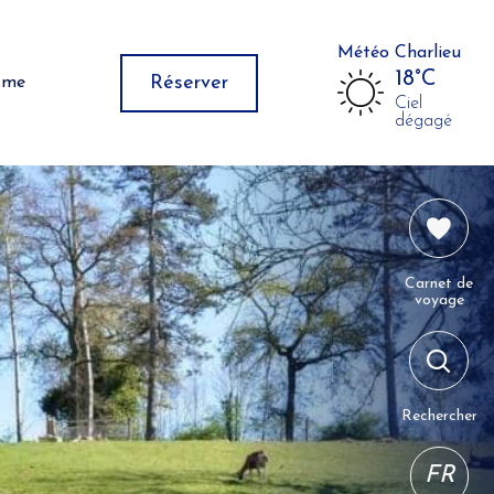
Météo Charlieu
18°C
Réserver
isme
Ciel
dégagé
Carnet de
voyage
Rechercher
FR