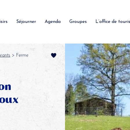
sirs
Séjourner
Agenda
Groupes
L’office de tour
rants
> Ferme
on
Doux