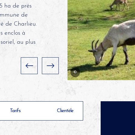
,5 ha de prés
 commune de
é de Charlieu.
s enclos à
soriel, au plus
©
Tarifs
Clientèle