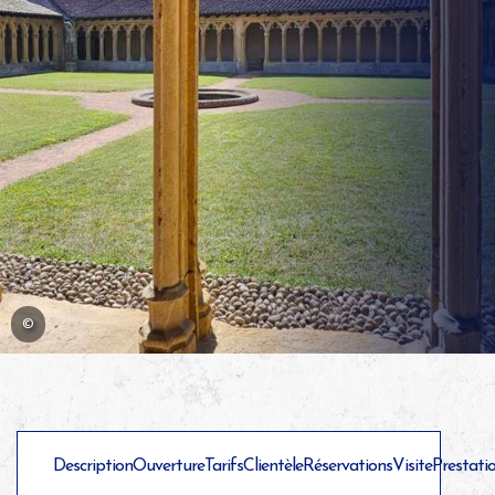
©
Description
Ouverture
Tarifs
Clientèle
Réservations
Visite
Prestati