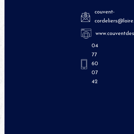
couvent-
cordeliers@loire.
www.couventdesc
04
77
60
07
42