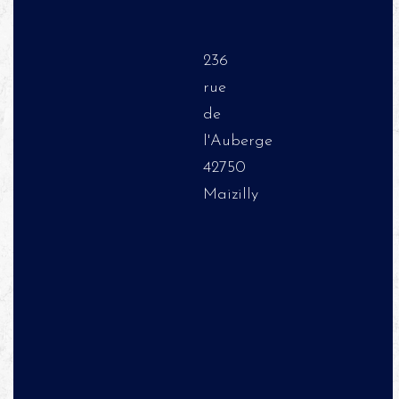
236
rue
de
l'Auberge
42750
Maizilly