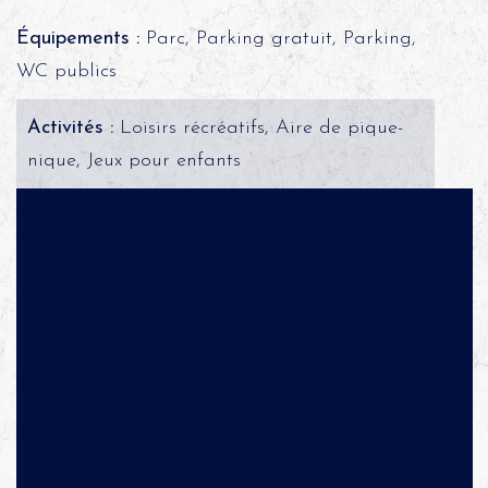
Équipements :
Parc, Parking gratuit, Parking,
WC publics
Activités :
Loisirs récréatifs, Aire de pique-
nique, Jeux pour enfants