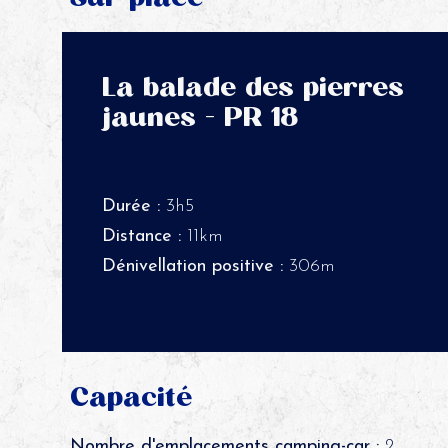
La balade des pierres
jaunes - PR 18
Durée :
3h5
Distance :
11km
Dénivellation positive :
306m
Capacité
Nombre d'emplacements camping-car :
2