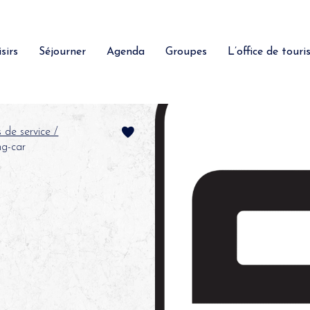
sirs
Séjourner
Agenda
Groupes
L’office de tour
s de service /
ng-car