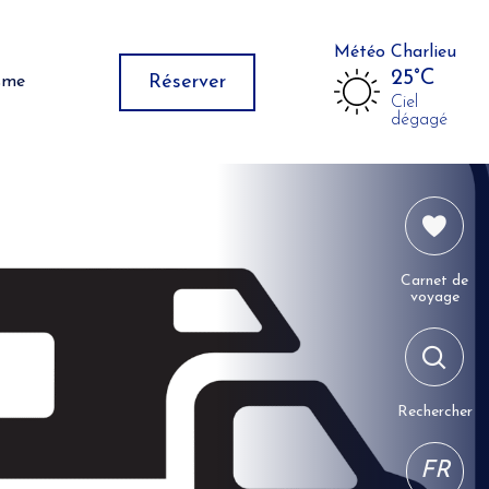
Météo Charlieu
25°C
Réserver
isme
Ciel
dégagé
Carnet de
voyage
Rechercher
FR