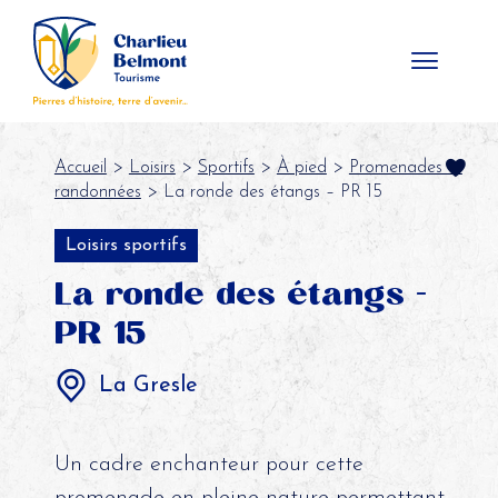
Panneau de gestion des cookies
Accueil
>
Loisirs
>
Sportifs
>
À pied
>
Promenades et
randonnées
> La ronde des étangs – PR 15
Loisirs sportifs
La ronde des étangs -
PR 15
La Gresle
Un cadre enchanteur pour cette
promenade en pleine nature permettant