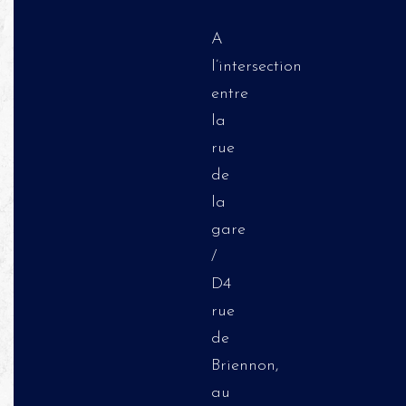
A
l’intersection
entre
la
rue
de
la
gare
/
D4
rue
de
Briennon,
au