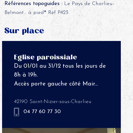
Références topoguides :
Le Pays de Charlieu-
Belmont… à pied® Réf P423
Sur place
Eglise paroissiale
Du 01/01 au 31/12 tous les jours de
8h à 19h.
Accès porte gauche côté Mair...
42190 Saint-Nizier-sous-Charlieu
04 77 60 77 30