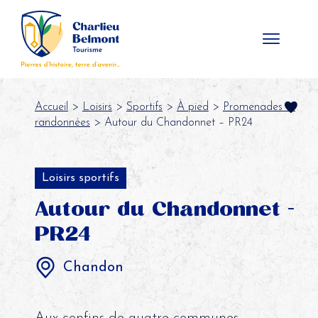
Panneau de gestion des cookies
Accueil
>
Loisirs
>
Sportifs
>
À pied
>
Promenades et
randonnées
> Autour du Chandonnet – PR24
Loisirs sportifs
Autour du Chandonnet -
PR24
Chandon
Aux confins de quatre communes,