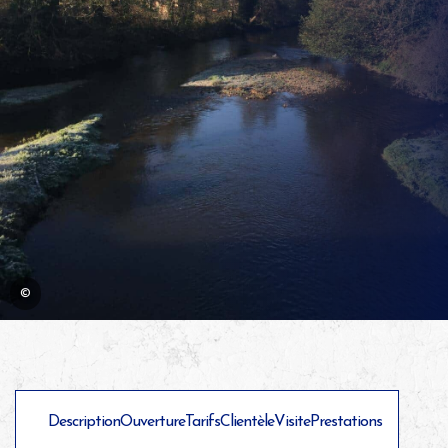
©
Description
Ouverture
Tarifs
Clientèle
Visite
Prestations