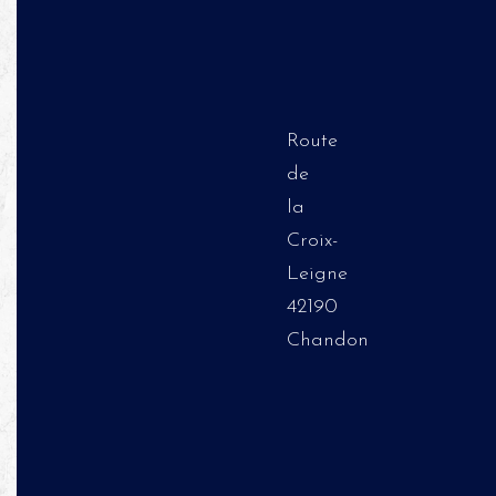
Route
de
la
Croix-
Leigne
42190
Chandon