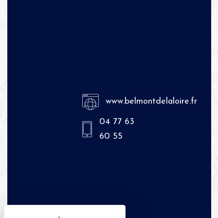
www.belmontdelaloire.fr
04 77 63
60 55