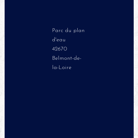
Parc du plan
d'eau
42670
Belmont-de-
la-Loire