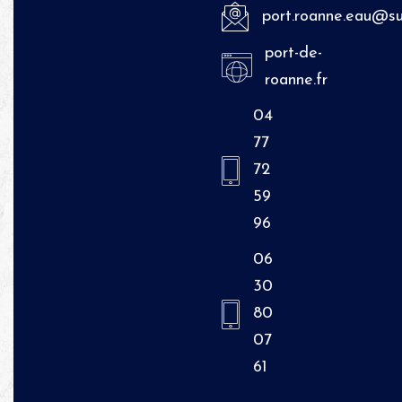
port.roanne.eau@s
port-de-
roanne.fr
04
77
72
59
96
06
30
80
07
61