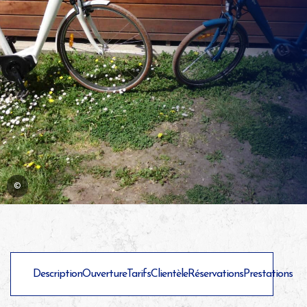
©
Description
Ouverture
Tarifs
Clientèle
Réservations
Prestations