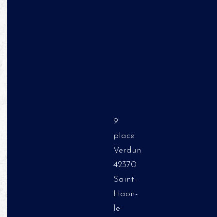
9
place
Verdun
42370
Saint-
Haon-
le-