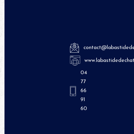
contact@labastidede
www.labastidedechat
04
77
66
91
60