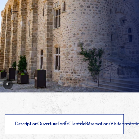
©
Description
Ouverture
Tarifs
Clientèle
Réservations
Visite
Prestati