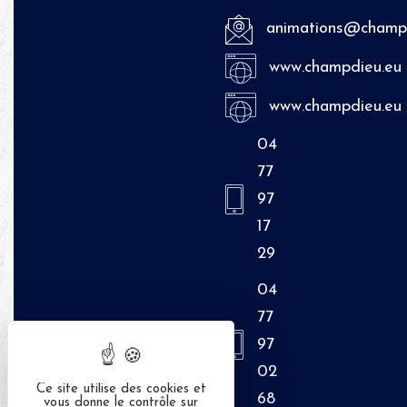
animations@champd
www.champdieu.eu
www.champdieu.eu
04
77
97
17
29
04
77
97
02
Ce site utilise des cookies et
68
vous donne le contrôle sur