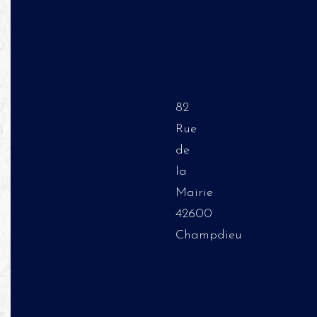
82
Rue
de
la
Mairie
42600
Champdieu