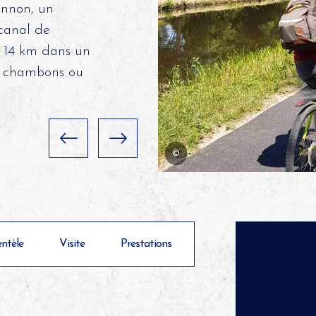
ennon, un
 canal de
e 14 km dans un
les chambons ou
©
entèle
Visite
Prestations