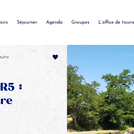
sirs
Séjourner
Agenda
Groupes
L’office de tour
autre
 R5 :
tre