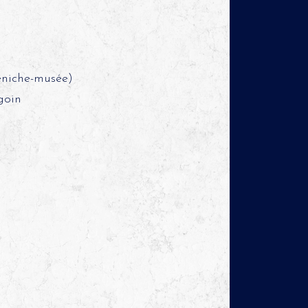
éniche-musée)
goin