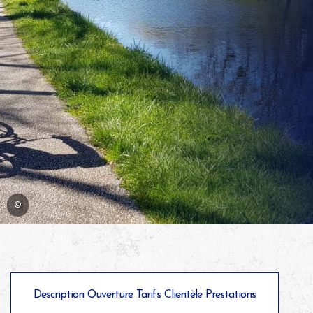
©
Description
Ouverture
Tarifs
Clientèle
Prestations