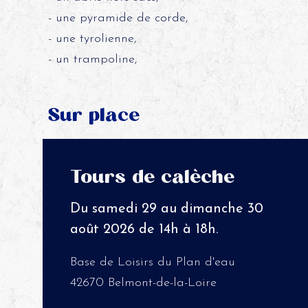
- une pyramide de corde,
- une tyrolienne,
- un trampoline,
Sur place
Tours de calèche
Du samedi 29 au dimanche 30
août 2026 de 14h à 18h.
Base de Loisirs du Plan d'eau
42670 Belmont-de-la-Loire