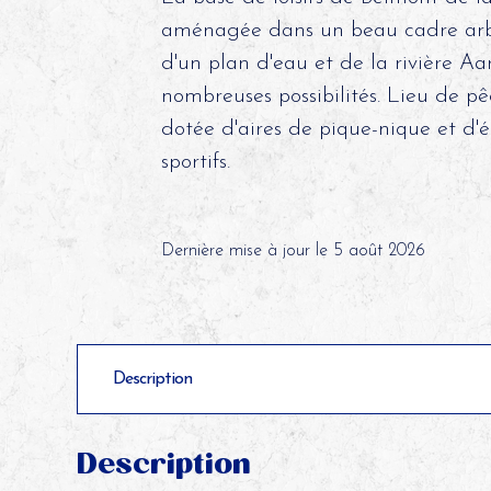
aménagée dans un beau cadre arb
d'un plan d'eau et de la rivière Aa
nombreuses possibilités. Lieu de pêc
dotée d'aires de pique-nique et d
sportifs.
©
Dernière mise à jour le 5 août 2026
Description
Description