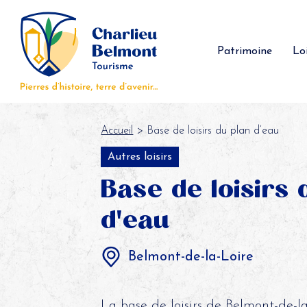
Panneau de gestion des cookies
Patrimoine
Loi
Accueil
> Base de loisirs du plan d’eau
Autres loisirs
Base de loisirs 
d'eau
Belmont-de-la-Loire
La base de loisirs de Belmont-de-la