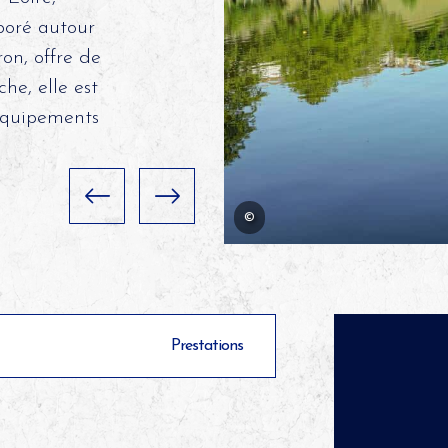
oré autour
ron, offre de
he, elle est
'équipements
©
Prestations