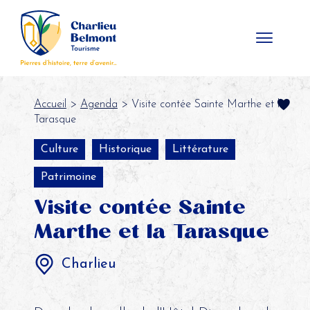
Panneau de gestion des cookies
Accueil
>
Agenda
> Visite contée Sainte Marthe et la
Tarasque
Culture
Historique
Littérature
Patrimoine
Visite contée Sainte
Marthe et la Tarasque
Charlieu