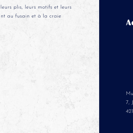
urs plis, leurs motifs et leurs
ant au fusain et à la craie
A
Mu
7,
42