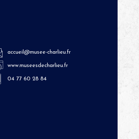
accueil@musee-charlieu.fr
www.museesdecharlieu.fr
04 77 60 28 84