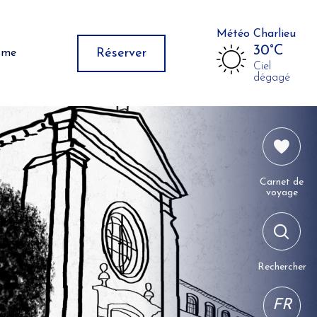
Météo Charlieu
30°C
Réserver
isme
Ciel
dégagé
Carnet de
voyage
Rechercher
FR