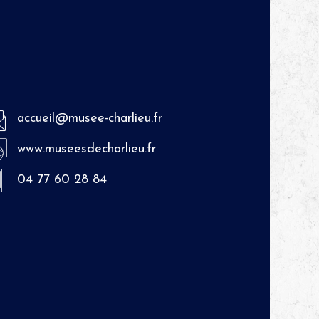
accueil@musee-charlieu.fr
www.museesdecharlieu.fr
04 77 60 28 84