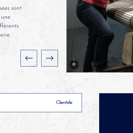
sées sont
à une
fférents
erie.
©
Clientèle