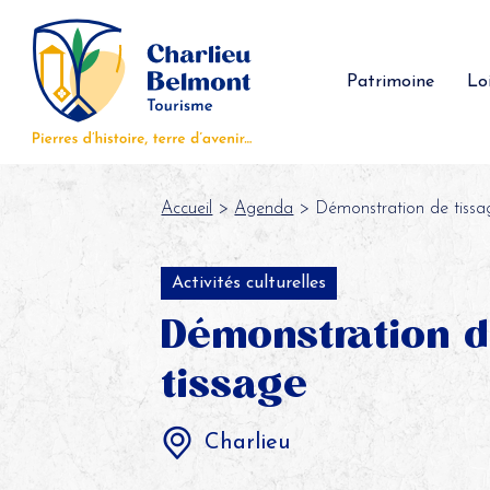
Panneau de gestion des cookies
Patrimoine
Loi
Accueil
>
Agenda
> Démonstration de tissa
Activités culturelles
Démonstration 
tissage
Charlieu