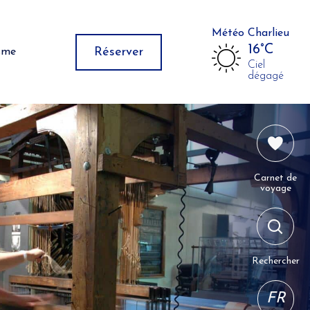
Météo Charlieu
16°C
Réserver
isme
Ciel
dégagé
Carnet de
voyage
Rechercher
FR