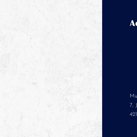
A
Mu
7,
42