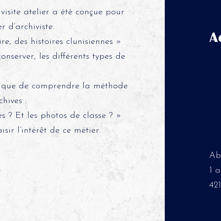
visite atelier a été conçue pour
 d’archiviste.
A
e, des histoires clunisiennes »
conserver, les différents types de
ludique de comprendre la méthode
hives :
les ? Et les photos de classe ? »
ir l’intérêt de ce métier.
Ab
1 
42