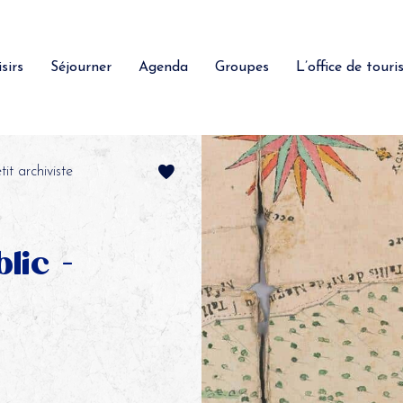
sirs
Séjourner
Agenda
Groupes
L’office de tour
it archiviste
lic -