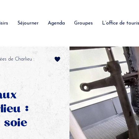
sirs
Séjourner
Agenda
Groupes
L’office de tour
ées de Charlieu :
aux
ieu :
 soie