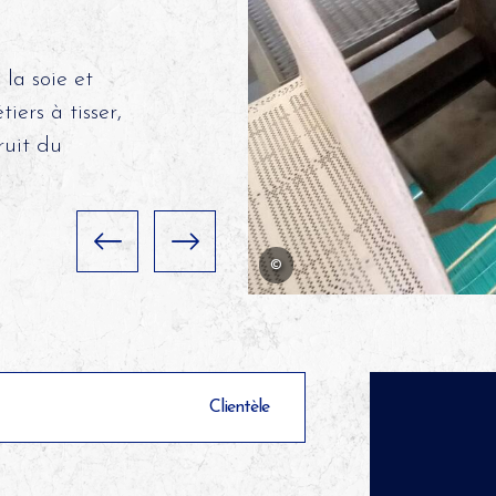
la soie et
iers à tisser,
ruit du
©
Clientèle