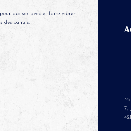
pour danser avec et faire vibrer
s des canuts.
A
Mu
7,
42