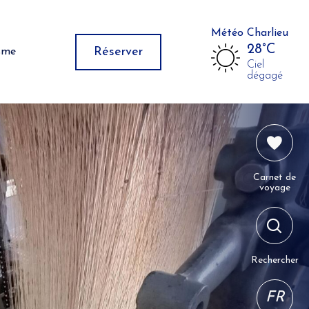
Météo Charlieu
28°C
Réserver
isme
Ciel
dégagé
Carnet de
voyage
Rechercher
FR