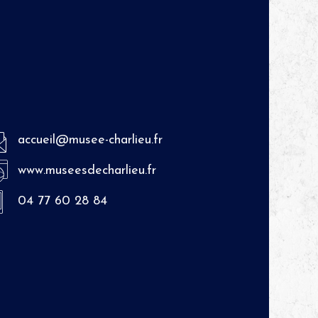
accueil@musee-charlieu.fr
www.museesdecharlieu.fr
04 77 60 28 84