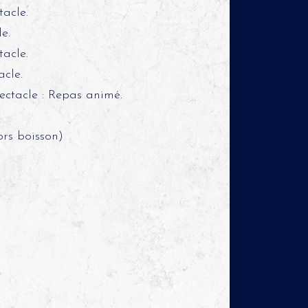
acle.
e.
acle.
cle.
ectacle : Repas animé.
ors boisson)