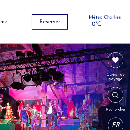
Météo Charlieu
Réserver
isme
0°C
Carnet de
voyage
Rechercher
FR