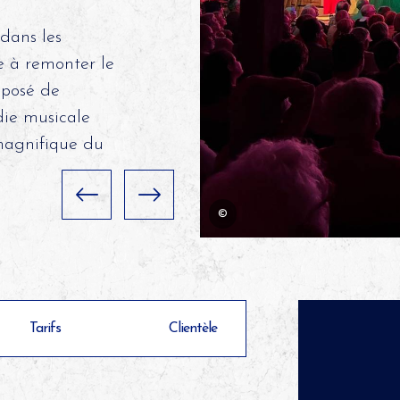
dans les
e à remonter le
mposé de
die musicale
magnifique du
©
Tarifs
Clientèle