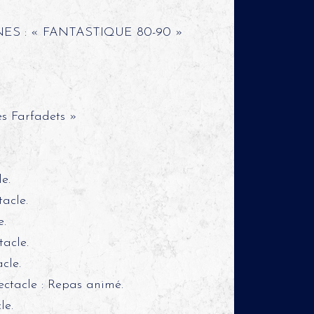
NES : « FANTASTIQUE 80-90 »
s Farfadets »
e.
acle.
e.
acle.
cle.
ectacle : Repas animé.
le.