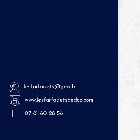
lesfarfadets@gmx.fr
www.lesfarfadetsandco.com
07 81 80 28 56