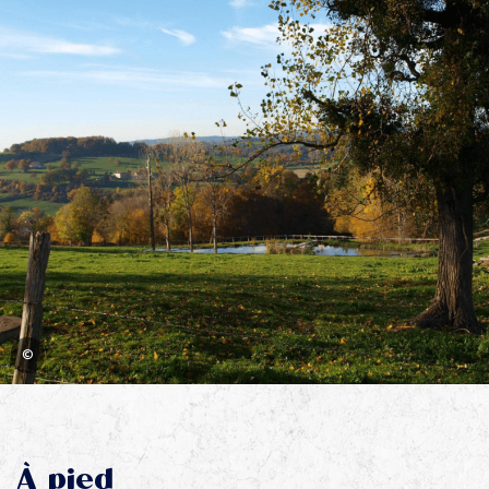
©
À pied