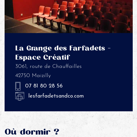
La Grange des Farfadets –
Espace Créatif
3061, route de Chauffailles
42750 Maizilly
07 81 80 28 56
lesfarfadetsandco.com
Où dormir ?