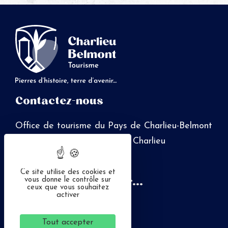
Contactez-nous
Office de tourisme du Pays de Charlieu-Belmont
Place Saint-Philibert - 42190 Charlieu
04 77 60 12 42
Ce site utilise des cookies et
On a tant à partager...
vous donne le contrôle sur
ceux que vous souhaitez
activer
Tout accepter